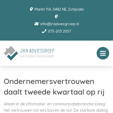
Markt 11A, 5482 NE, Schijndel
info@jradviesgroep.nl
073-203 2057
Ondernemersvertrouwen
daalt tweede kwartaal op rij
Alleen in de informatie- en communicatiebranche steeg
het vertrouwen tot iets boven de nul. De sterkste daling