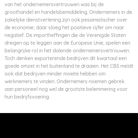
van het ondernemersvertrouwen was bij de
groothandel en handelsbemiddeling. Ondernemers in de
zakelijke dienstverlening zijn ook pessimistischer over
de economie; daar sloeg het positieve cijfer om naar
negatief. De importheffingen die de Verenigde Staten
dreigen op te leggen aan de Europese Unie, spelen een
belangrijke rol in het dalende ondernemersvertrouwen.
Toch denken exporterende bedrijven dit kwartaal een
goede omzet in het buitenland te draaien. Het CBS meldt
ook dat bedrijven minder moeite hebben om
werknemers te vinden. Ondernemers noemen gebrek
aan personeel nog wel de grootste belemmering voor
hun bedrijfsvoering.