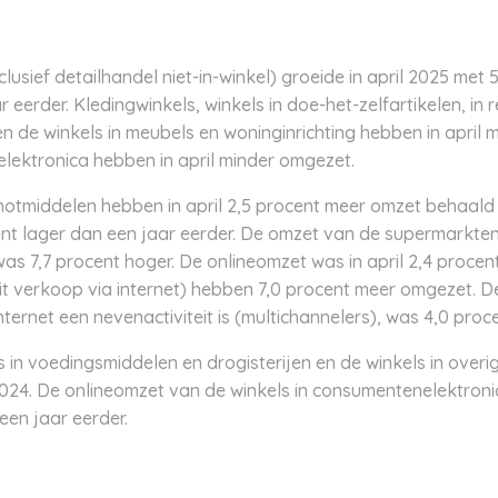
usief detailhandel niet-in-winkel) groeide in april 2025 met
 eerder. Kledingwinkels, winkels in doe-het-zelfartikelen, in r
n de winkels in meubels en woninginrichting hebben in april 
lektronica hebben in april minder omgezet.
notmiddelen hebben in april 2,5 procent meer omzet behaald d
t lager dan een jaar eerder. De omzet van de supermarkten 
s 7,7 procent hoger. De onlineomzet was in april 2,4 procent
it verkoop via internet) hebben 7,0 procent meer omgezet. D
ernet een nevenactiviteit is (multichannelers), was 4,0 proce
in voedingsmiddelen en drogisterijen en de winkels in overig
 2024. De onlineomzet van de winkels in consumentenelektronic
een jaar eerder.