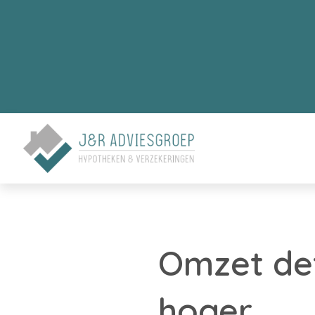
Omzet det
hoger