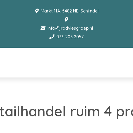
Markt 11A, 5482 NE, Schijndel
info@jradviesgroep.nl
073-203 2057
ailhandel ruim 4 p