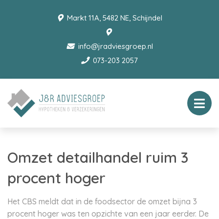
Markt 11A, 5482 NE, Schijndel
info@jradviesgroep.nl
073-203 2057
Omzet detailhandel ruim 3
procent hoger
Het CBS meldt dat in de foodsector de omzet bijna 3
procent hoger was ten opzichte van een jaar eerder. De