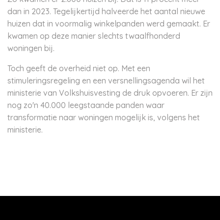
dan in 2023. Tegelijkertijd halveerde het aantal nieuwe
huizen dat in voormalig winkelpanden werd gemaakt. Er
kwamen op deze manier slechts twaalfhonderd
woningen bij.
Toch geeft de overheid niet op. Met een
stimuleringsregeling en een versnellingsagenda wil het
ministerie van Volkshuisvesting de druk opvoeren. Er zijn
nog zo'n 40.000 leegstaande panden waar
transformatie naar woningen mogelijk is, volgens het
ministerie.