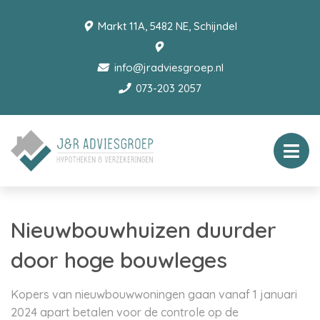
Markt 11A, 5482 NE, Schijndel
info@jradviesgroep.nl
073-203 2057
Nieuwbouwhuizen duurder
door hoge bouwleges
Kopers van nieuwbouwwoningen gaan vanaf 1 januari
2024 apart betalen voor de controle op de