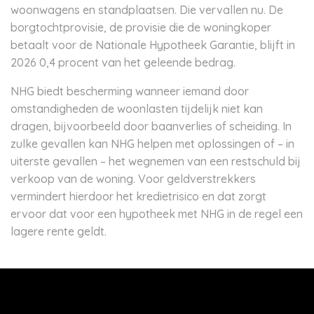
woonwagens en standplaatsen. Die vervallen nu. De
borgtochtprovisie, de provisie die de woningkoper
betaalt voor de Nationale Hypotheek Garantie, blijft in
2026 0,4 procent van het geleende bedrag.
NHG biedt bescherming wanneer iemand door
omstandigheden de woonlasten tijdelijk niet kan
dragen, bijvoorbeeld door baanverlies of scheiding. In
zulke gevallen kan NHG helpen met oplossingen of – in
uiterste gevallen – het wegnemen van een restschuld bij
verkoop van de woning. Voor geldverstrekkers
vermindert hierdoor het kredietrisico en dat zorgt
ervoor dat voor een hypotheek met NHG in de regel een
lagere rente geldt.