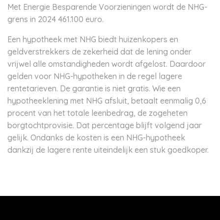
Met Energie Besparende Voorzieningen wordt de NHG-
grens in 2024 461.100 euro.
Een hypotheek met NHG biedt huizenkopers en
geldverstrekkers de zekerheid dat de lening onder
vrijwel alle omstandigheden wordt afgelost. Daardoor
gelden voor NHG-hypotheken in de regel lagere
rentetarieven. De garantie is niet gratis. Wie een
hypotheeklening met NHG afsluit, betaalt eenmalig 0,6
procent van het totale leenbedrag, de zogeheten
borgtochtprovisie. Dat percentage blijft volgend jaar
gelijk. Ondanks de kosten is een NHG-hypotheek
dankzij de lagere rente uiteindelijk een stuk goedkoper.