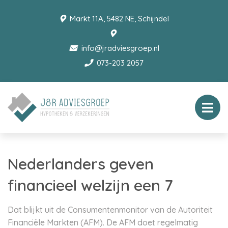
Markt 11A, 5482 NE, Schijndel
info@jradviesgroep.nl
073-203 2057
Nederlanders geven
financieel welzijn een 7
Dat blijkt uit de Consumentenmonitor van de Autoriteit
Financiële Markten (AFM). De AFM doet regelmatig