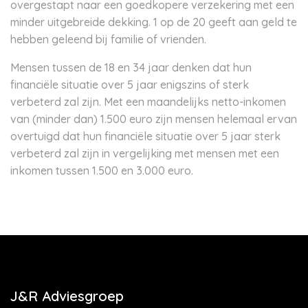
overgestapt naar een goedkopere verzekering met een
minder uitgebreide dekking. 1 op de 20 geeft aan geld te
hebben geleend bij familie of vrienden.
Mensen tussen de 18 en 34 jaar denken dat hun
financiële situatie over 5 jaar enigszins of sterk
verbeterd zal zijn. Met een maandelijks netto-inkomen
van (minder dan) 1.500 euro zijn mensen helemaal ervan
overtuigd dat hun financiële situatie over 5 jaar sterk
verbeterd zal zijn in vergelijking met mensen met een
inkomen tussen 1.500 en 3.000 euro.
J&R Adviesgroep