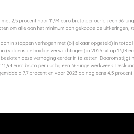
 met 2,5 procent naar 11,94 euro bruto per uur bij een 36-ur
oten om alle aan het minimumloon gekoppelde uitkeringen, z
oon in stappen verhogen met (bij elkaar opgeteld) in totaal 
(volgens de huidige verwachtingen) in 2025 uit op 13,18 eu
et besloten deze verhoging eerder in te zetten. Daarom stijgt
r 11,94 euro bruto per uur bij een 36-urige werkweek. Desku
 gemiddeld 7,7 procent en voor 2023 op nog eens 4,5 procent.