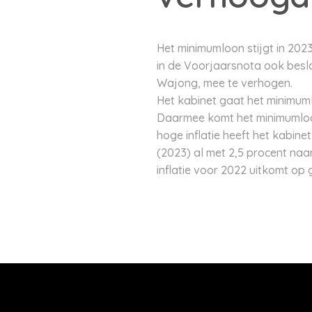
Het minimumloon stijgt in 2023
in de Voorjaarsnota ook besl
Wajong, mee te verhogen.
Het kabinet gaat het minimuml
Daarmee komt het minimumloon 
hoge inflatie heeft het kabin
(2023) al met 2,5 procent naa
inflatie voor 2022 uitkomt op