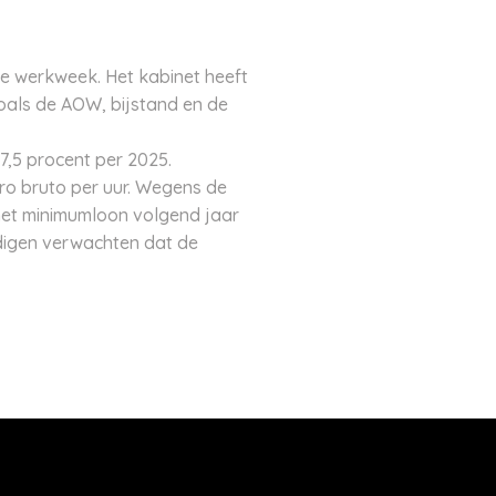
ige werkweek. Het kabinet heeft
oals de AOW, bijstand en de
7,5 procent per 2025.
ro bruto per uur. Wegens de
 het minimumloon volgend jaar
ndigen verwachten dat de