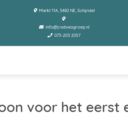
Markt 11A, 5482 NE, Schijndel
info@jradviesgroep.nl
073-203 2057
on voor het eerst 