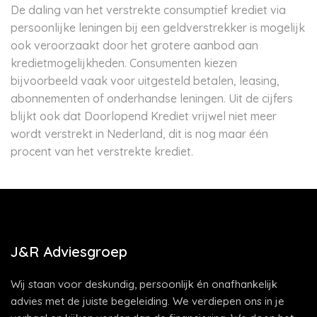
De daling van het verstrekte consumptief krediet via
persoonlijke leningen bij een geldverstrekker is mogelijk
ook veroorzaakt door het grotere aanbod aan
kredietmogelijkheden. Consumenten kiezen
bijvoorbeeld vaak voor uitgesteld betalen, leasing,
abonnementen of onderhandse leningen. Uit de cijfers
blijkt ook dat Doorlopend Krediet vrijwel niet meer
wordt verstrekt in Nederland, dit is nog maar één
procent van het verstrekte krediet.
J&R Adviesgroep
Wij staan voor deskundig, persoonlijk én onafhankelijk
advies met de juiste begeleiding. We verdiepen ons in je