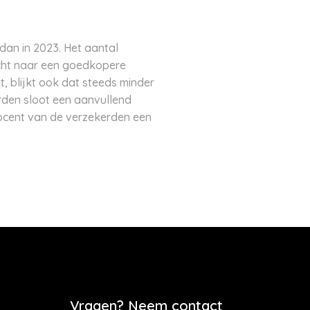
dan in 2023. Het aantal
itcht naar een goedkopere
, blijkt ook dat steeds minder
rden sloot een aanvullend
rocent van de verzekerden een
Vragen? Neem contact