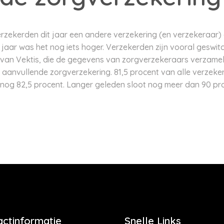
verzekerden dit jaar een andere verzekering (en verzekeraar) 
ig jaar was het nog iets hoger. Verzekerden zijn vooral gesw
s van Vektis, die de gegevens van zorgverzekeraars verzamelt
aanvullende zorgverzekering. 81,5 procent van alle verzeke
t nog 82,5 procent. Langer geleden sloot nog meer dan 90 p
actinformatie
Snelle Links