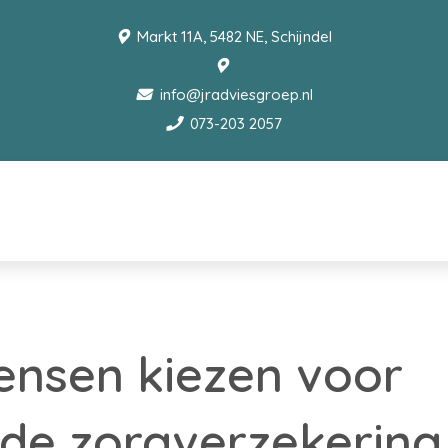
Markt 11A, 5482 NE, Schijndel
info@jradviesgroep.nl
073-203 2057
ensen kiezen voor
de zorgverzekering