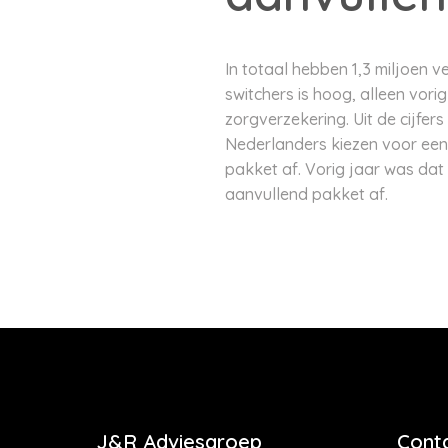
In totaal hebben 1,3 miljoen 
switchers is hoog, alleen vor
zorgverzekering. Uit de cijfer
Nederlanders kiezen voor een 
pakket af. Vorig jaar was da
aanvullend pakket af.
J&R Adviesgroep
Cont