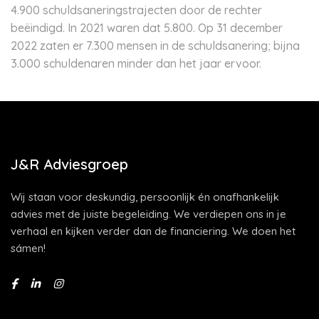
4.900 schuldsaneringstrajecten door de rechter
beëindigd. In 2021 waren dat 5.800. Op 31 december
2022 zaten er 7.300 mensen in de schuldsanering; bijna
3.000 schuldenaren minder dan het jaar ervoor.
J&R Adviesgroep
Wij staan voor deskundig, persoonlijk én onafhankelijk
advies met de juiste begeleiding. We verdiepen ons in je
verhaal en kijken verder dan de financiering. We doen het
sámen!