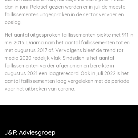
dan in juni. Relatief gezien werden er in juli de meeste
faillissementen uitgesproken in de sector vervoer en
opslag.
Het aantal uitgesproken faillissementen piekte met 911 in
mei 2013. Daarna nam het aantal faillissementen tot en
met augustus 2017 af. Vervolgens bleef de trend tot
medio 2020 redelijk vlak. Sindsdien is het aantal
faillissementen verder afgenomen en bereikte in
augustus 2021 een laagterecord. Ook in juli 2022 is het
aantal faillissementen laag vergeleken met de periode
voor het uitbreken van corona.
J&R Adviesgroep