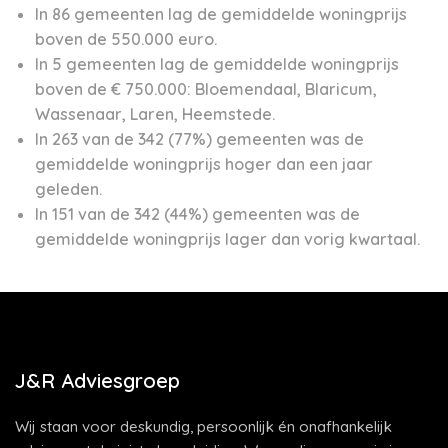
In 86 gemeenten lag de gemiddelde woningprijs
boven de 550.000 euro.
In 5 gemeenten lag de gemiddelde woningprijs
boven de € 750.000: Bloemendaal, Blaricum,
Wassenaar, Laren, Heemstede.
In 263 van de 342 (77%) gemeenten was de
gemiddelde woningprijs hoger dan een jaar
geleden.
In 151 van de 342 (44%) gemeenten was de
gemiddelde woningprijs lager dan vorig kwartaal.
J&R Adviesgroep
Wij staan voor deskundig, persoonlijk én onafhankelijk