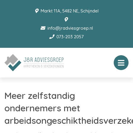
Markt 11A, 5482 NE, Schijndel
info@jradviesgroep.nl
073-203 2057
Meer zelfstandig
ondernemers met
arbeidsongeschiktheidsverzek