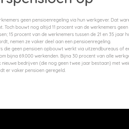
knemers geen pensioenregeling via hun werkgever. Dat waren
nt. Toch bouwt nog altijd 11 procent van de werknemers gee
en; 15 procent van de werknemers tussen de 21 en 35 jaar h
dt, nemen ze vaker deel aan een pensioenregeling.
s die geen pensioen opbouwt werkt via uitzendbureaus of 
om bijna 69.000 werkenden. Bijna 30 procent van alle werkg
ak nieuwe bedrijven (die nog geen twee jaar bestaan) met w
dt er vaker pensioen geregeld.