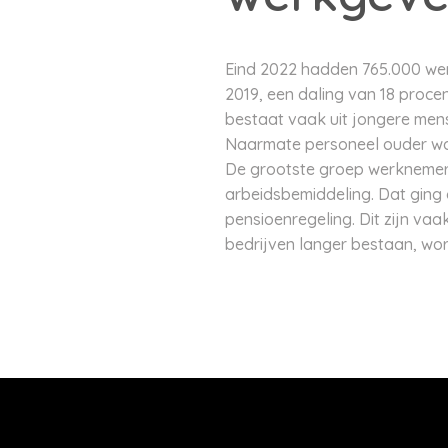
Eind 2022 hadden 765.000 wer
2019, een daling van 18 proce
bestaat vaak uit jongere mens
Naarmate personeel ouder wor
De grootste groep werknemer
arbeidsbemiddeling. Dat ging 
pensioenregeling. Dit zijn va
bedrijven langer bestaan, wor