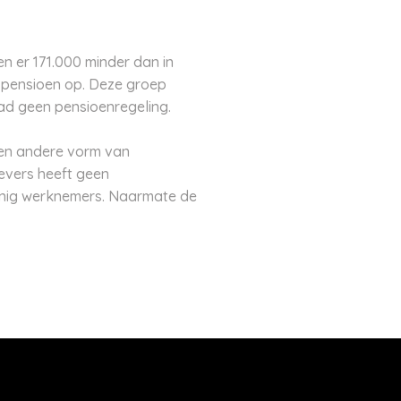
 er 171.000 minder dan in
n pensioen op. Deze groep
ad geen pensioenregeling.
een andere vorm van
evers heeft geen
einig werknemers. Naarmate de