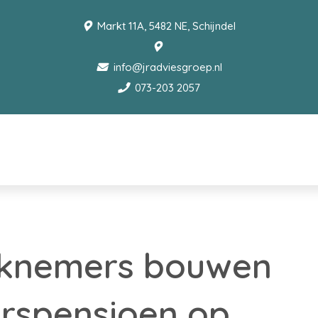
Markt 11A, 5482 NE, Schijndel
info@jradviesgroep.nl
073-203 2057
knemers bouwen
rspensioen op