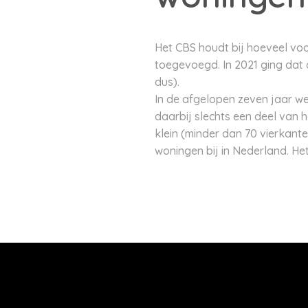
Het CBS houdt bij hoeveel vo
toegevoegd. In 2021 ging dat 
dus).
In de afgelopen zeven jaar we
daarbij slechts een deel va
klein (minder dan 70 vierkant
woningen bij in Nederland. He