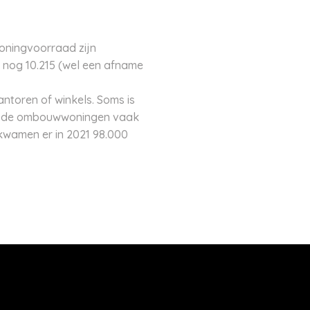
oningvoorraad zijn
r nog 10.215 (wel een afname
ntoren of winkels. Soms is
jn de ombouwwoningen vaak
 kwamen er in 2021 98.000