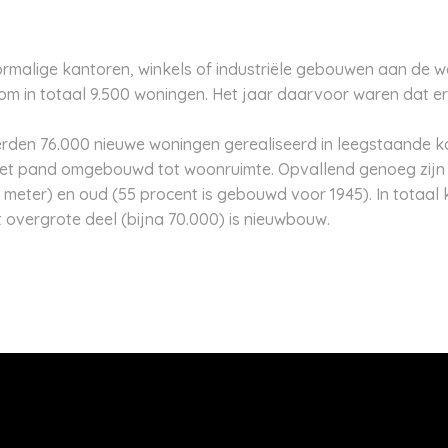
ormalige kantoren, winkels of industriële gebouwen aan de w
om in totaal 9.500 woningen. Het jaar daarvoor waren dat e
rden 76.000 nieuwe woningen gerealiseerd in leegstaande ka
n het pand omgebouwd tot woonruimte. Opvallend genoeg zi
e meter) en oud (55 procent is gebouwd voor 1945). In totaal
t overgrote deel (bijna 70.000) is nieuwbouw.