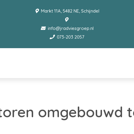
Markt 11A, 5482 NE, Schijndel
info@jradviesgroep.nl
073-203 2057
toren omgebouwd t