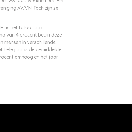
veer 290.000 werknemers. Het
eniging AWVN. Toch zijn ze
et is het totaal aan
ing van 4 procent begin deze
n mensen in verschillende
et hele jaar is de gemiddelde
 procent omhoog en het jaar