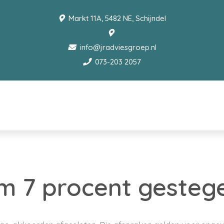
Markt 11A, 5482 NE, Schijndel
info@jradviesgroep.nl
073-203 2057
m 7 procent gesteg