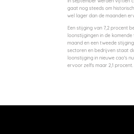
In september werden vijftien
gaat nog steeds om historisch
wel lager dan de maanden erv
Een stijging van 7,2 procent be
loonstijgingen in de komende
maand en een tweede stijging 
sectoren en bedrijven staat do
loonstijging in nieuwe cao's 
ervoor zelfs maar 2,1 procent.