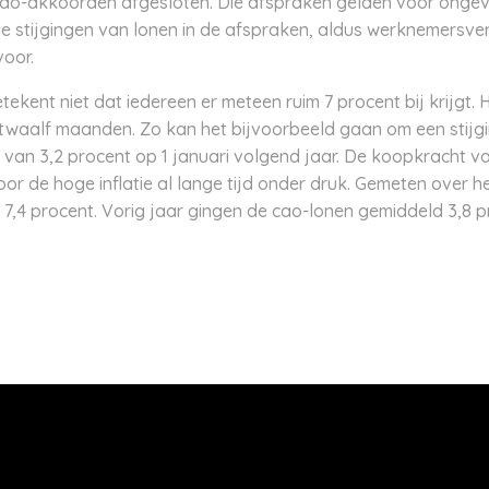
 cao-akkoorden afgesloten. Die afspraken gelden voor onge
e stijgingen van lonen in de afspraken, aldus werknemersver
oor.
tekent niet dat iedereen er meteen ruim 7 procent bij krijgt. H
 twaalf maanden. Zo kan het bijvoorbeeld gaan om een stijg
van 3,2 procent op 1 januari volgend jaar. De koopkracht va
or de hoge inflatie al lange tijd onder druk. Gemeten over h
nu 7,4 procent. Vorig jaar gingen de cao-lonen gemiddeld 3,8