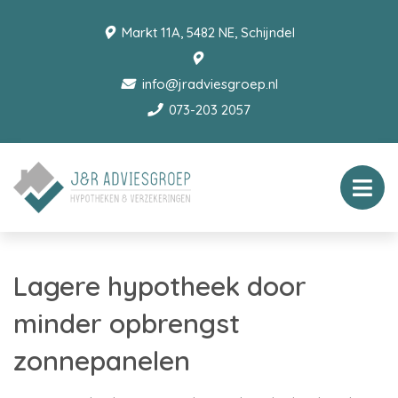
Markt 11A, 5482 NE, Schijndel
info@jradviesgroep.nl
073-203 2057
Lagere hypotheek door
minder opbrengst
zonnepanelen