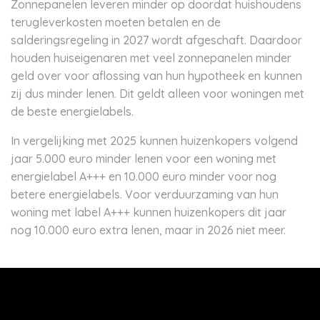
Zonnepanelen leveren minder op doordat huishoudens
terugleverkosten moeten betalen en de
salderingsregeling in 2027 wordt afgeschaft. Daardoor
houden huiseigenaren met veel zonnepanelen minder
geld over voor aflossing van hun hypotheek en kunnen
zij dus minder lenen. Dit geldt alleen voor woningen met
de beste energielabels.
In vergelijking met 2025 kunnen huizenkopers volgend
jaar 5.000 euro minder lenen voor een woning met
energielabel A+++ en 10.000 euro minder voor nog
betere energielabels. Voor verduurzaming van hun
woning met label A+++ kunnen huizenkopers dit jaar
nog 10.000 euro extra lenen, maar in 2026 niet meer.