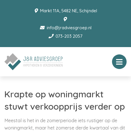
Markt 11A, 5482 NE, Schijndel
info@jradviesgroep.nl
073-203 2057
Krapte op woningmarkt
stuwt verkoopprijs verder op
Meestal is het in de zomerperiode iets rustiger op de
woningmarkt, maar het zomerse derde kwartaal van dit