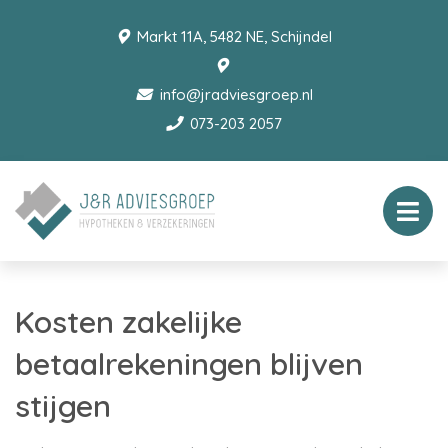
Markt 11A, 5482 NE, Schijndel
info@jradviesgroep.nl
073-203 2057
Kosten zakelijke
betaalrekeningen blijven
stijgen