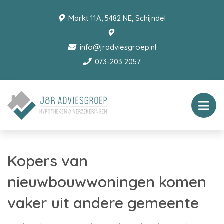
Markt 11A, 5482 NE, Schijndel
info@jradviesgroep.nl
073-203 2057
Kopers van
nieuwbouwwoningen komen
vaker uit andere gemeente