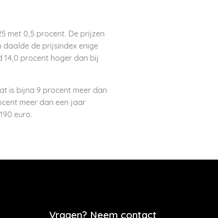
5 met 0,5 procent. De prijzen
 daalde de prijsindex enige
ld 14,0 procent hoger dan bij
t is bijna 9 procent meer dan
rocent meer dan een jaar
190 euro.
Vragen? Neem contact