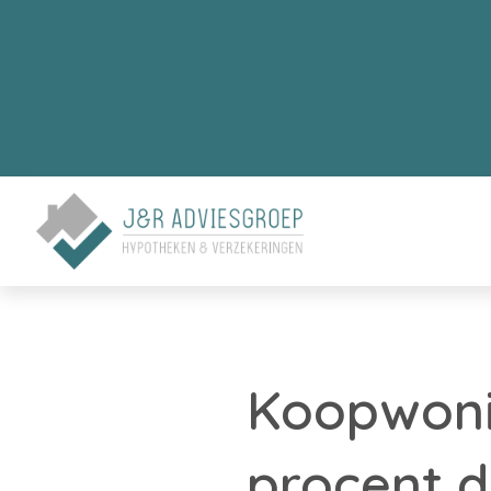
Koopwonin
procent d