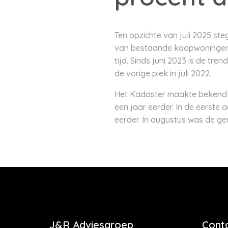
Ten opzichte van juli 2025 st
van bestaande koopwoningen be
tijd. Sinds juni 2023 is de tr
de vorige piek in juli 2022.
Het Kadaster maakte bekend da
een jaar eerder. In de eerste
eerder. In augustus was de g
J&R Adviesgroep
Cont