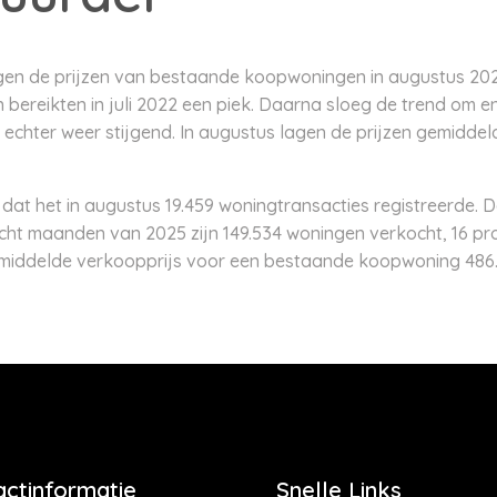
egen de prijzen van bestaande koopwoningen in augustus 202
reikten in juli 2022 een piek. Daarna sloeg de trend om en
end echter weer stijgend. In augustus lagen de prijzen gemidde
t het in augustus 19.459 woningtransacties registreerde. Da
 acht maanden van 2025 zijn 149.534 woningen verkocht, 16 p
emiddelde verkoopprijs voor een bestaande koopwoning 486.
actinformatie
Snelle Links