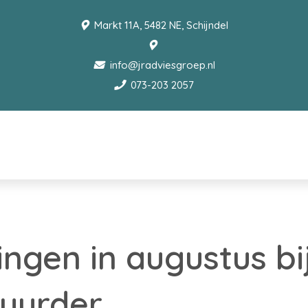
Markt 11A, 5482 NE, Schijndel
info@jradviesgroep.nl
073-203 2057
gen in augustus bi
uurder