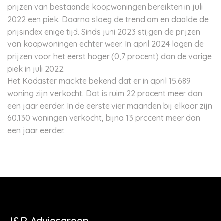
prijzen van bestaande koopwoningen bereikten in juli
2022 een piek. Daarna sloeg de trend om en daalde de
prijsindex enige tijd. Sinds juni 2023 stijgen de prijzen
van koopwoningen echter weer. In april 2024 lagen de
prijzen voor het eerst hoger (0,7 procent) dan de vorige
piek in juli 2022.
Het Kadaster maakte bekend dat er in april 15.689
woning zijn verkocht. Dat is ruim 22 procent meer dan
een jaar eerder. In de eerste vier maanden bij elkaar zijn
60.130 woningen verkocht, bijna 13 procent meer dan
een jaar eerder.
J&R Adviesgroep