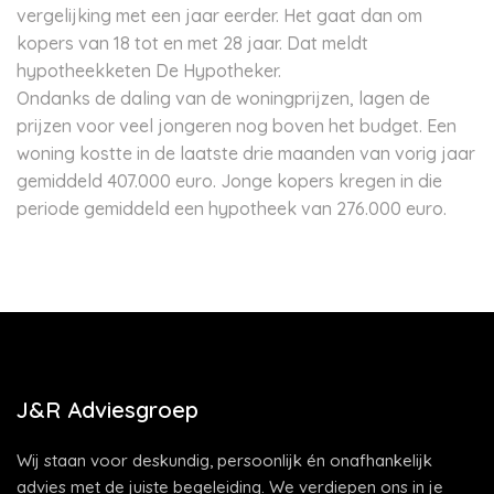
vergelijking met een jaar eerder. Het gaat dan om
kopers van 18 tot en met 28 jaar. Dat meldt
hypotheekketen De Hypotheker.
Ondanks de daling van de woningprijzen, lagen de
prijzen voor veel jongeren nog boven het budget. Een
woning kostte in de laatste drie maanden van vorig jaar
gemiddeld 407.000 euro. Jonge kopers kregen in die
periode gemiddeld een hypotheek van 276.000 euro.
J&R Adviesgroep
Wij staan voor deskundig, persoonlijk én onafhankelijk
advies met de juiste begeleiding. We verdiepen ons in je