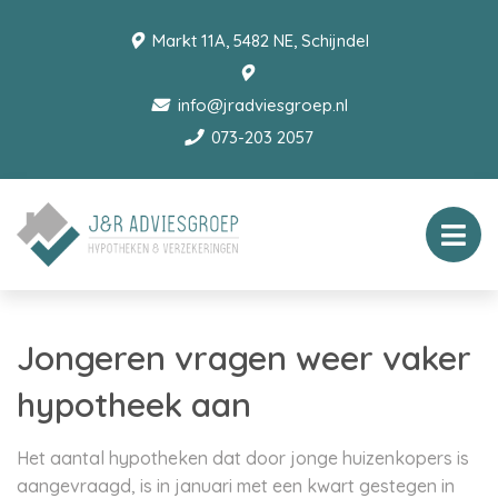
Markt 11A, 5482 NE, Schijndel
info@jradviesgroep.nl
073-203 2057
Jongeren vragen weer vaker
hypotheek aan
Het aantal hypotheken dat door jonge huizenkopers is
aangevraagd, is in januari met een kwart gestegen in