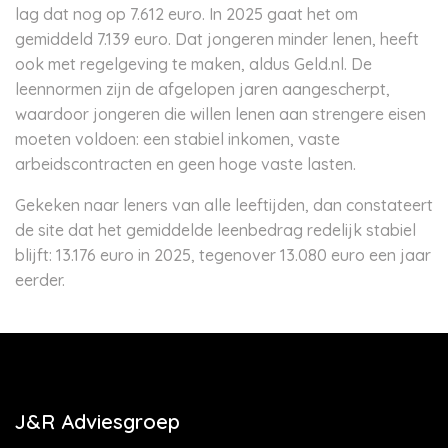
lag dat nog op 7.612 euro. In 2025 gaat het om
gemiddeld 7.139 euro. Dat jongeren minder lenen, heeft
ook met regelgeving te maken, aldus Geld.nl. De
leennormen zijn de afgelopen jaren aangescherpt,
waardoor jongeren die willen lenen aan strengere eisen
moeten voldoen: een stabiel inkomen, vaste
arbeidscontracten en geen hoge vaste lasten.
Gekeken naar leners van alle leeftijden, dan constateert
de site dat het gemiddelde leenbedrag redelijk stabiel
blijft: 13.176 euro in 2025, tegenover 13.080 euro een jaar
eerder.
J&R Adviesgroep