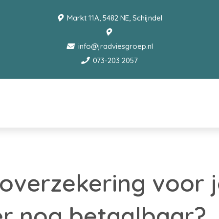
Markt 11A, 5482 NE, Schijndel
info@jradviesgroep.nl
073-203 2057
toverzekering voor 
r nog betaalbaar?