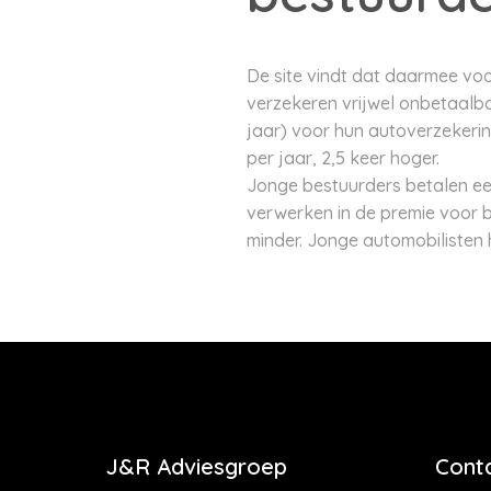
De site vindt dat daarmee vo
verzekeren vrijwel onbetaalba
jaar) voor hun autoverzekering
per jaar, 2,5 keer hoger.
Jonge bestuurders betalen ee
verwerken in de premie voor be
minder. Jonge automobilisten 
J&R Adviesgroep
Cont