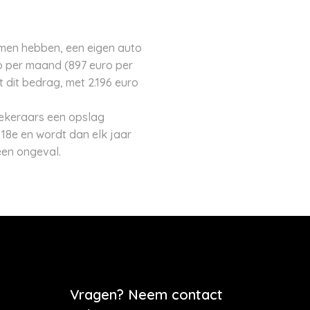
omen hebben, een eigen auto
ro per maand (897 euro per
t dit bedrag, met 2.196 euro
ekeraars een opslag
 18e en wordt dan elk jaar
een ongeval.
Vragen? Neem contact