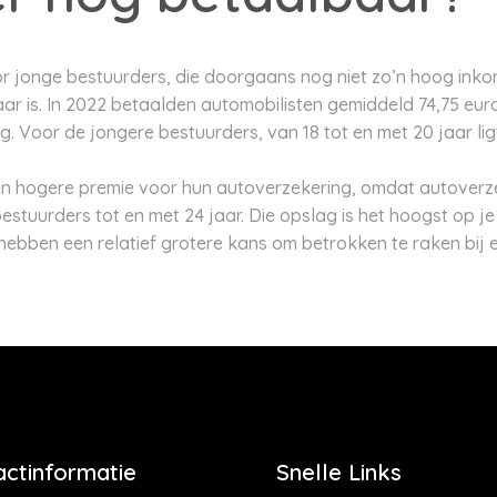
or jonge bestuurders, die doorgaans nog niet zo’n hoog ink
ar is. In 2022 betaalden automobilisten gemiddeld 74,75 eu
. Voor de jongere bestuurders, van 18 tot en met 20 jaar lig
n hogere premie voor hun autoverzekering, omdat autoverz
stuurders tot en met 24 jaar. Die opslag is het hoogst op je
hebben een relatief grotere kans om betrokken te raken bij 
actinformatie
Snelle Links