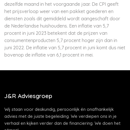
dezelfde maand in het voorgaande jaar. De CPI geeft
het prijsverloop weer van een pakket goederen en
diensten zoals dit gemiddeld wordt aangeschaft door
de Nederlandse huishoudens. Een inflatie van 5,7
procent in juni 2023 betekent dat de prijzen van
consumentenproducten 5,7 procent hoger zijn dan in
juni 2022. De inflatie van 5,7 procent in juni komt dus niet
bovenop de inflatie van 6,1 procent in mei.
J&R Adviesgroep
Wij staan voor deskundig, persoonlijk én onafhankelijk
advies met de juiste begeleiding. We verdiepen ons in je
verhaal en kijken verder dan de financiering. We doen het