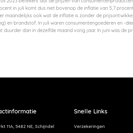
n juli 2023 betekent dat de prijzen van consumentenproducten
rocent in juli komt dus niet bovenop de inflatie van 5,7 procent
fer maandelijks ook wat de inflatie is zonder de prijsontwikke
ing) en brandstof. In juli waren consumentengoederen en -dien
duurder dan in dezelfde maand vorig jaar. In juni was de prij
actinformatie
Snelle Links
kt 11A, 5482 NE, Schijndel
Verzekeringen