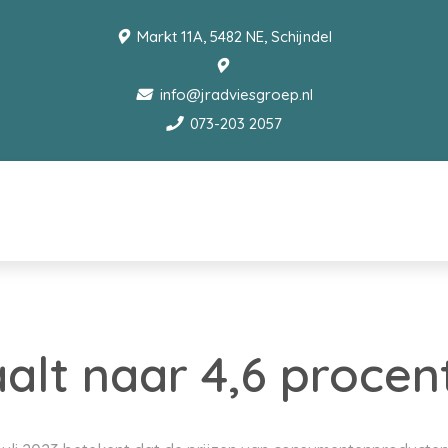
Markt 11A, 5482 NE, Schijndel
info@jradviesgroep.nl
073-203 2057
aalt naar 4,6 procen