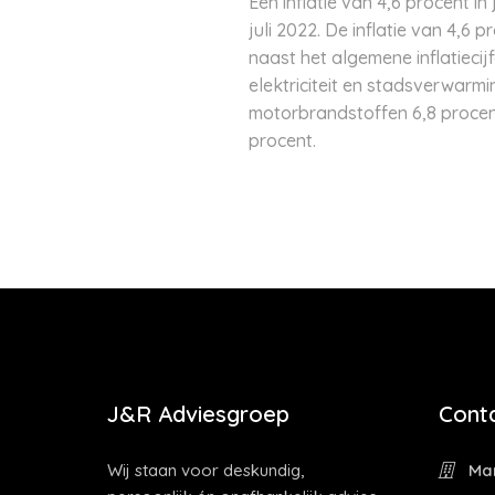
Een inflatie van 4,6 procent i
juli 2022. De inflatie van 4,6 p
naast het algemene inflatiecij
elektriciteit en stadsverwarm
motorbrandstoffen 6,8 procent 
procent.
J&R Adviesgroep
Cont
Wij staan voor deskundig,
Mar