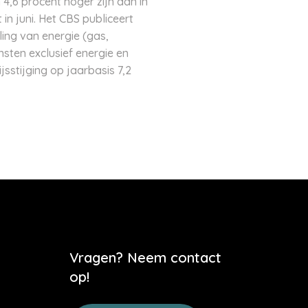
 4,6 procent hoger zijn dan in
 in juni. Het CBS publiceert
ling van energie (gas,
sten exclusief energie en
sstijging op jaarbasis 7,2
Vragen? Neem contact
op!