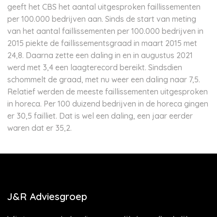
geeft het CBS het aantal uitgesproken faillissementen
per 100.000 bedrijven aan. Sinds de start van meting
van het aantal faillissementen per 100.000 bedrijven in
2015 piekte de faillissementsgraad in maart 2015 met
24,8. Daarna zette een daling in en in augustus 2021
werd met 3,4 een laagterecord bereikt. Sindsdien
schommelt de graad, met nu weer een daling naar 7,5.
Relatief werden de meeste faillissementen uitgesproken
in horeca. Per 100 duizend bedrijven in de horeca gingen
er 30,5 failliet. Dat is wel een daling, een jaar eerder
waren dat er 35,2.
J&R Adviesgroep