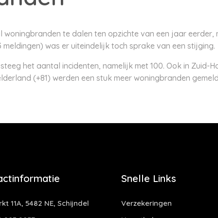
l woningbranden te dalen ten opzichte van een jaar eerder, 
meldingen) was er uiteindelijk toch sprake van een stijging.
 steeg het aantal incidenten, namelijk met 100. Ook in Zuid-
elderland (+81) werden een stuk meer woningbranden gemeld
actinformatie
Snelle Links
kt 11A, 5482 NE, Schijndel
Verzekeringen