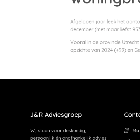
Afgelopen jaar leek het aanta
december (met maar liefst 953 
Vooral in de provincie Utrecht
opzichte van 2024 (+99) en G
J&R Adviesgroep
Cont
Wij staan voor deskundig,
Mar
persoonlijk én onafhankelijk advies