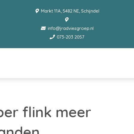
Markt 11A, 5482 NE, Schijndel
info@jradviesgroep.nl
073-203 2057
er flink meer
anden