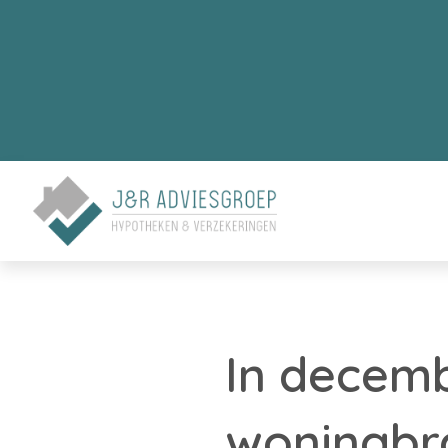
In decemb
woningbr