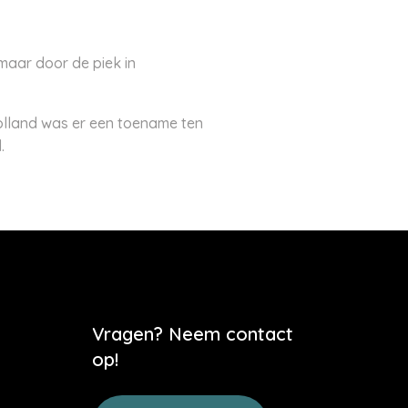
maar door de piek in
Holland was er een toename ten
.
Vragen? Neem contact
op!