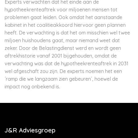
Experts verwachten dat het einde aan de
hypotheekrenteaftrek voor miljoenen mensen tot
problemen gaat leiden. Ook omdat het aanstaande
kabinet in het coalitieakkoord hiervoor geen plannen
heeft. De verwachting is dat het om misschien wel twee
miljoen huishoudens gaat, maar niemand weet dat
zeker. Door de Belastingdienst werd en wordt geen
aftrekhistorie vanaf 2001 bijgehouden, omdat de
verwachting was dat de hypotheekrenteaftrek in 2031
wel afgeschaft zou zijn. De experts noemen het een
´ramp die we langzaam zien gebeuren´, hoewel de
impact nog onbekend is.
J&R Adviesgroep