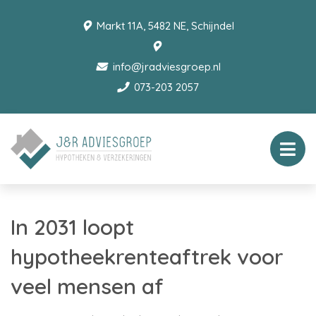
Markt 11A, 5482 NE, Schijndel
info@jradviesgroep.nl
073-203 2057
In 2031 loopt
hypotheekrenteaftrek voor
veel mensen af