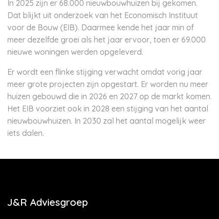
In 2025 zijn er 68.000 nieuwbouwhuizen bij gekomen.
Dat blijkt uit onderzoek van het Economisch Instituut
voor de Bouw (EIB). Daarmee kende het jaar min of
meer dezelfde groei als het jaar ervoor, toen er 69.000
nieuwe woningen werden opgeleverd.
Er wordt een flinke stijging verwacht omdat vorig jaar
meer grote projecten zijn opgestart. Er worden nu meer
huizen gebouwd die in 2026 en 2027 op de markt komen.
Het EIB voorziet ook in 2028 een stijging van het aantal
nieuwbouwhuizen. In 2030 zal het aantal mogelijk weer
iets dalen.
J&R Adviesgroep