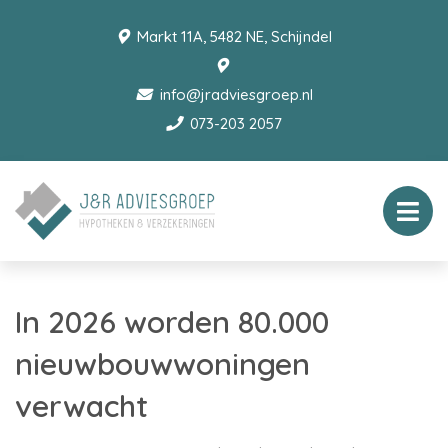
Markt 11A, 5482 NE, Schijndel
info@jradviesgroep.nl
073-203 2057
In 2026 worden 80.000
nieuwbouwwoningen
verwacht