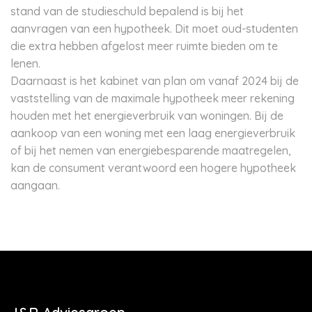
stand van de studieschuld bepalend is bij het
aanvragen van een hypotheek. Dit moet oud-studenten
die extra hebben afgelost meer ruimte bieden om te
lenen.
Daarnaast is het kabinet van plan om vanaf 2024 bij de
vaststelling van de maximale hypotheek meer rekening
houden met het energieverbruik van woningen. Bij de
aankoop van een woning met een laag energieverbruik
of bij het nemen van energiebesparende maatregelen,
kan de consument verantwoord een hogere hypotheek
aangaan.