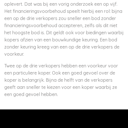
oplevert. Dat was bij een vorig onderzoek een op vijf.
Het financieringsvoorbehoud speelt hierbij een rol: bijna
een op de drie verkopers zou sneller een bod zonder
financieringsvoorbehoud accepteren, zelfs als dit niet
het hoogste bod is. Dit geldt ook voor biedingen waarbij
kopers afzien van een bouwkundige keuring. Een bod
zonder keuring kreeg van een op de drie verkopers de
voorkeur.
Twee op de drie verkopers hebben een voorkeur voor
een particuliere koper. Ook een goed gevoel over de
koper is belangrijk. Bijna de helft van de verkopers
geeft aan sneller te kiezen voor een koper waarbij ze
een goed gevoel hebben.