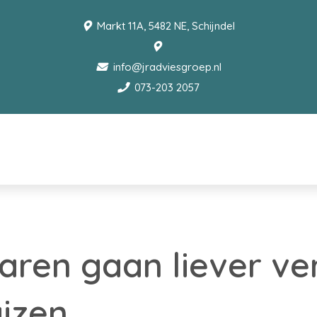
Markt 11A, 5482 NE, Schijndel
info@jradviesgroep.nl
073-203 2057
aren gaan liever v
izen