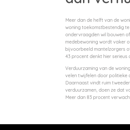
Meer dan de helft van de wonin
woning toekomstbestendig te 
ondervraagden wil bouwen of 
medebewoning wordt vaker ov
bijvoorbeeld mantelzorgers of
43 procent denkt hier serieus 
Verduurzaming van de woning s
velen twijfelen door politiek
Daarnaast vindt ruim tweederd
verduurzamen, doen ze dat voo
Meer dan 83 procent verwacht