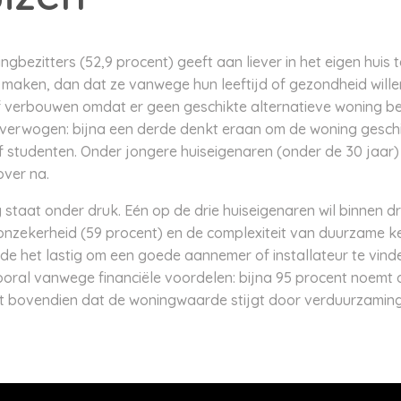
gbezitters (52,9 procent) geeft aan liever in het eigen huis 
maken, dan dat ze vanwege hun leeftijd of gezondheid wille
verbouwen omdat er geen geschikte alternatieve woning be
erwogen: bijna een derde denkt eraan om de woning geschi
 studenten. Onder jongere huiseigenaren (onder de 30 jaar) l
over na.
taat onder druk. Eén op de drie huiseigenaren wil binnen d
e onzekerheid (59 procent) en de complexiteit van duurzame ke
e het lastig om een goede aannemer of installateur te vind
ral vanwege financiële voordelen: bijna 95 procent noemt di
 bovendien dat de woningwaarde stijgt door verduurzaming