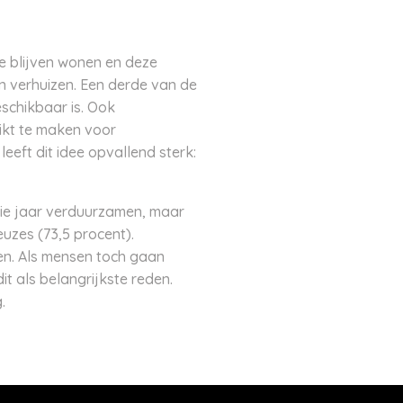
te blijven wonen en deze
n verhuizen. Een derde van de
schikbaar is. Ook
kt te maken voor
eeft dit idee opvallend sterk:
rie jaar verduurzamen, maar
uzes (73,5 procent).
en. Als mensen toch gaan
t als belangrijkste reden.
.