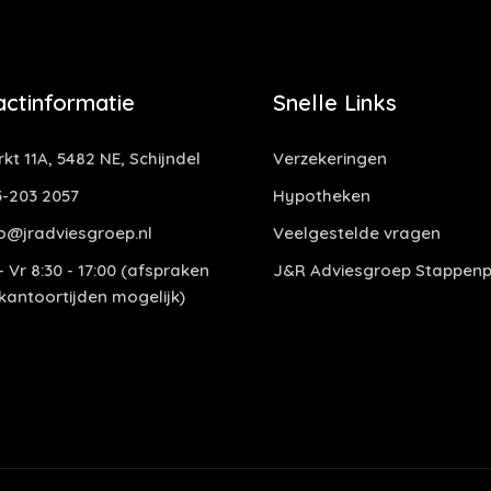
actinformatie
Snelle Links
kt 11A, 5482 NE, Schijndel
Verzekeringen
-203 2057
Hypotheken
o@jradviesgroep.nl
Veelgestelde vragen
 Vr 8:30 - 17:00 (afspraken
J&R Adviesgroep Stappenp
 kantoortijden mogelijk)