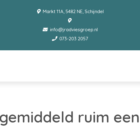
Markt 11A, 5482 NE, Schijndel
info@jradviesgroep.nl
073-203 2057
 gemiddeld ruim een