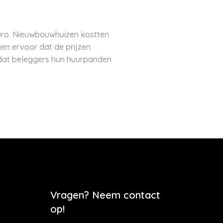
uro. Nieuwbouwhuizen kostten
en ervoor dat de prijzen
ordat beleggers hun huurpanden
Vragen? Neem contact
op!