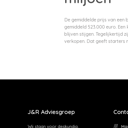
De gemiddelde prijs van een 
gemiddeld 523.000 euro. Een 
blijven stijgen. Tegelijkerti
verkopen. Dat geeft starters
J&R Adviesgroep
Cont
Wij staan voor deskundig,
Mar