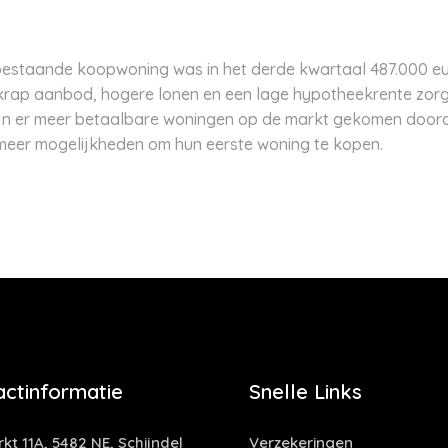
bestaande koopwoning was in het derde kwartaal 487.000 e
krap aanbod, hogere lonen en een lage hypotheekrente zorg
jd zijn er meer betaalbare woningen op de markt gekomen do
 meer mogelijkheden om hun eerste woning te kopen.
actinformatie
Snelle Links
kt 11A, 5482 NE, Schijndel
Verzekeringen