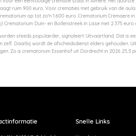
oor een eenvoudige crematie staat in Almere. Het duurste c
aagt ruim 900 euro. Voor crematies met gebruik van de aula l
rematorium op tot zo'n 1.600 euro. Crematorium Cremaere i
jl Crematorium Duin- en Bollenstreek in Lisse met 2.375 euro 
orden steeds populairder, signaleert Uitvaartland. Dat is e
um zelf. Daarbij wordt de afscheidsdienst elders gehouden. Ui
s stijgen. Zo is crematorium Essenhof uit Dordrecht in 2026 25,
actinformatie
Snelle Links