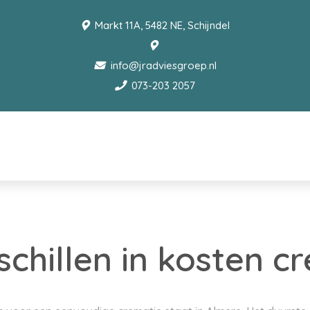
Markt 11A, 5482 NE, Schijndel
info@jradviesgroep.nl
073-203 2057
schillen in kosten c