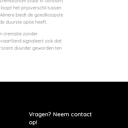
rematorium staat in Uithoorn.
oopt het prijsverschil tussen
n Almere biedt de goedkoopste
de duurste optie heeft.
en crematie zonder
tvaartland signaleert ook dat
5 procent duurder geworden ten
Vragen? Neem contact
op!