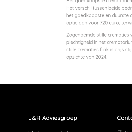
Het goedkoopste crematorium v
Het verschil tussen beide bedr
het goedkoopste en duurste c
optie aan voor 720 euro, terwi
Zogenoemde stille crematies w
plechtigheid in het crematori
stille crematies flink in prij
opzichte van 2024.
J&R Adviesgroep
Cont