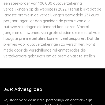
een steekproef van 100.000 autoverzekering
vergelijkingen op de website in 2022. Hieruit blijkt dat de
laagste premie in de vergelijkingen gemiddeld 237 euro
per jaar lager ligt dan gemiddelde premie van alle
autoverzekeringen die iemand kan kiezen. Vooral
jongeren of inwoners van grote steden die meestal vde
hoogste premie betalen, kunnen veel besparen. Dat de
premies voor autoverzekeringen zo verschillen, komt
mede door de verschillende rekenmethodes die
verzekeraars gebruiken om de premie vast te stellen.
J&R Adviesgroep
Wij staan voor deskundig, persoonlijk én onafhankelijk