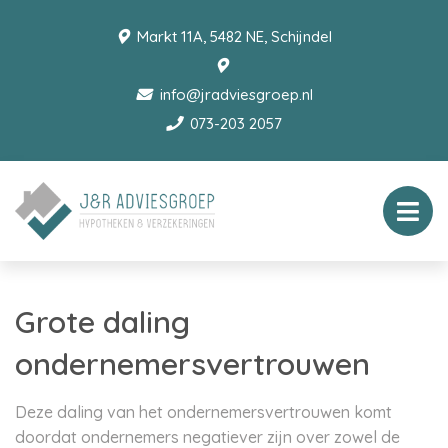
Markt 11A, 5482 NE, Schijndel
info@jradviesgroep.nl
073-203 2057
Grote daling
ondernemersvertrouwen
Deze daling van het ondernemersvertrouwen komt
doordat ondernemers negatiever zijn over zowel de