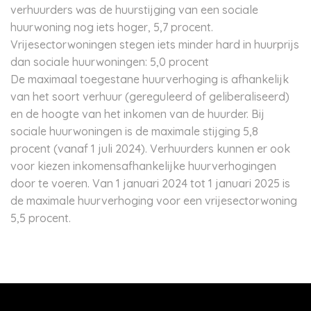
verhuurders was de huurstijging van een sociale
huurwoning nog iets hoger, 5,7 procent.
Vrijesectorwoningen stegen iets minder hard in huurprijs
dan sociale huurwoningen: 5,0 procent
De maximaal toegestane huurverhoging is afhankelijk
van het soort verhuur (gereguleerd of geliberaliseerd)
en de hoogte van het inkomen van de huurder. Bij
sociale huurwoningen is de maximale stijging 5,8
procent (vanaf 1 juli 2024). Verhuurders kunnen er ook
voor kiezen inkomensafhankelijke huurverhogingen
door te voeren. Van 1 januari 2024 tot 1 januari 2025 is
de maximale huurverhoging voor een vrijesectorwoning
5,5 procent.