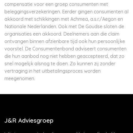
compensatie voor een groep consumenten met
beleggingsverzekeringen. Eerder gingen consumenten al
akkoord met schikkingen met Achmea, a.s.r./Aegon en
Nationale Nederlanden. Ook met De Goudse sloten de
organisaties een akkoord. Deelnemers aan die claim
ontvangen binnen afzienbare tijd ook hun persoonlijke
voorstel. De Consumentenbond adviseert consumenten
die hun aanbod nog niet hebben geaccepteerd, dat zo
snel mogelijk alsnog te doen. Zo kunnen zij zonder
vertraging in het uitbetalingsproces worden
meegenomen.
J&R Adviesgroep