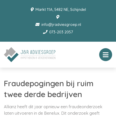
Markt 11A, 5482 NE, Schijndel
info@jradviesgroep.nl
073-203 2057
Fraudepogingen bij ruim
twee derde bedrijven
Allianz heeft dit jaar opnieuw een fraudeonderzoek
laten uitvoeren in de Benelux. Dit onderzoek geeft