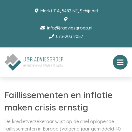
Markt 11A, 5482 NE, Schijndel
info@jradviesgroep.nl
073-203 2057
Faillissementen en inflatie
maken crisis ernstig
De kredietverzekeraar wijst op de snel oplopende
faillissementen in Europa (volgend jaar gemiddeld 40