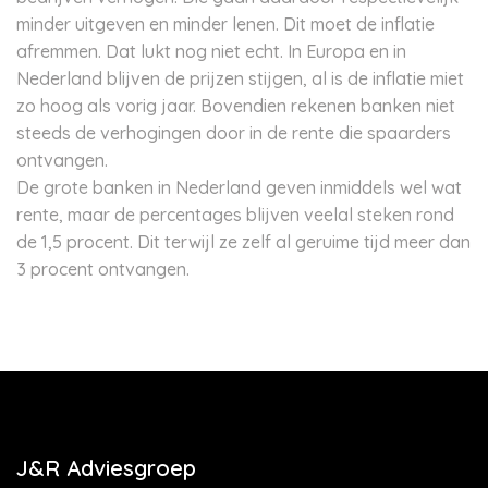
minder uitgeven en minder lenen. Dit moet de inflatie
afremmen. Dat lukt nog niet echt. In Europa en in
Nederland blijven de prijzen stijgen, al is de inflatie miet
zo hoog als vorig jaar. Bovendien rekenen banken niet
steeds de verhogingen door in de rente die spaarders
ontvangen.
De grote banken in Nederland geven inmiddels wel wat
rente, maar de percentages blijven veelal steken rond
de 1,5 procent. Dit terwijl ze zelf al geruime tijd meer dan
3 procent ontvangen.
J&R Adviesgroep