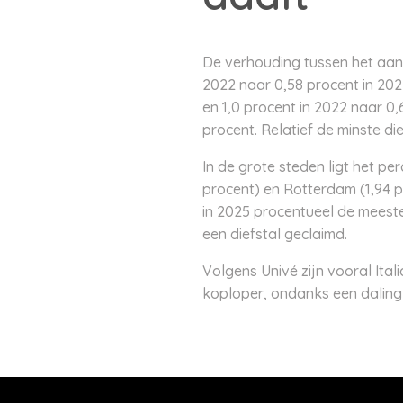
De verhouding tussen het aant
2022 naar 0,58 procent in 202
en 1,0 procent in 2022 naar 0
procent. Relatief de minste di
In de grote steden ligt het p
procent) en Rotterdam (1,94 p
in 2025 procentueel de meeste
een diefstal geclaimd.
Volgens Univé zijn vooral Ital
koploper, ondanks een daling 