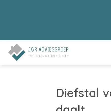
Diefstal 
daalt