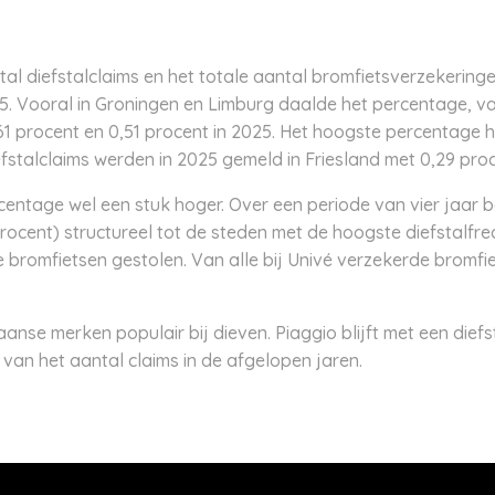
al diefstalclaims en het totale aantal bromfietsverzekering
5. Vooral in Groningen en Limburg daalde het percentage, van
,61 procent en 0,51 procent in 2025. Het hoogste percentage 
efstalclaims werden in 2025 gemeld in Friesland met 0,29 proc
ercentage wel een stuk hoger. Over een periode van vier jaa
rocent) structureel tot de steden met de hoogste diefstalfre
 bromfietsen gestolen. Van alle bij Univé verzekerde bromfie
iaanse merken populair bij dieven. Piaggio blijft met een diefs
van het aantal claims in de afgelopen jaren.