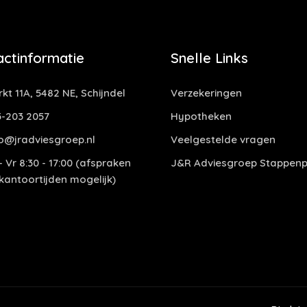
actinformatie
Snelle Links
kt 11A, 5482 NE, Schijndel
Verzekeringen
-203 2057
Hypotheken
o@jradviesgroep.nl
Veelgestelde vragen
 Vr 8:30 - 17:00 (afspraken
J&R Adviesgroep Stappenp
 kantoortijden mogelijk)