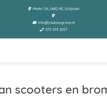
Markt 11A, 5482 NE, Schijndel
info@jradviesgroep.nl
073-203 2057
van scooters en bro