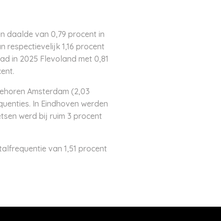
en daalde van 0,79 procent in
 respectievelijk 1,16 procent
had in 2025 Flevoland met 0,81
ent.
r behoren Amsterdam (2,03
quenties. In Eindhoven werden
tsen werd bij ruim 3 procent
talfrequentie van 1,51 procent