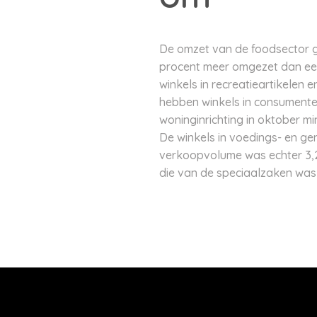
De omzet van de foodsector gr
procent meer omgezet dan een j
winkels in recreatieartikelen
hebben winkels in consumenten
woninginrichting in oktober m
De winkels in voedings- en ge
verkoopvolume was echter 3,2
die van de speciaalzaken was 