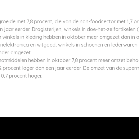
oeide met 7,8 procent, die van de non-foodsector met 1,7 pro
aar eerder. Drogisterijen, winkels in doe-het-zelfartikelen (
 en winkels in kleding hebben in oktober meer omgezet dan in
elektronica en witgoed, winkels in schoenen en lederwaren 
inder omgezet.
notmiddelen hebben in oktober 7,8 procent meer omzet behaa
 procent lager dan een jaar eerder. De omzet van de superm
0,7 procent hoger.