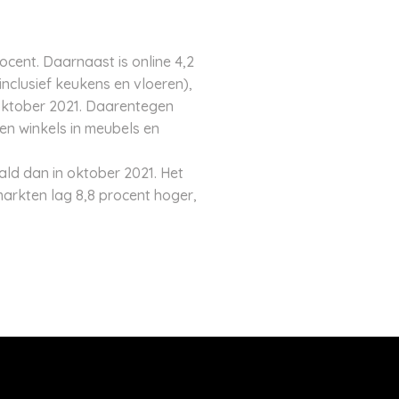
cent. Daarnaast is online 4,2
inclusief keukens en vloeren),
 oktober 2021. Daarentegen
en winkels in meubels en
ld dan in oktober 2021. Het
arkten lag 8,8 procent hoger,