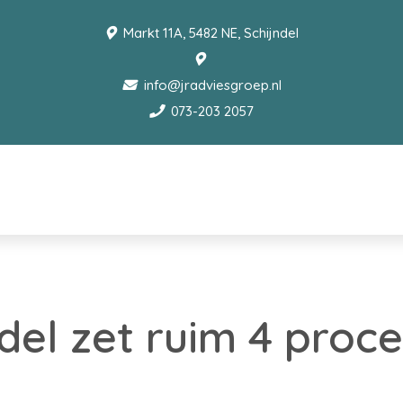
Markt 11A, 5482 NE, Schijndel
info@jradviesgroep.nl
073-203 2057
del zet ruim 4 proc