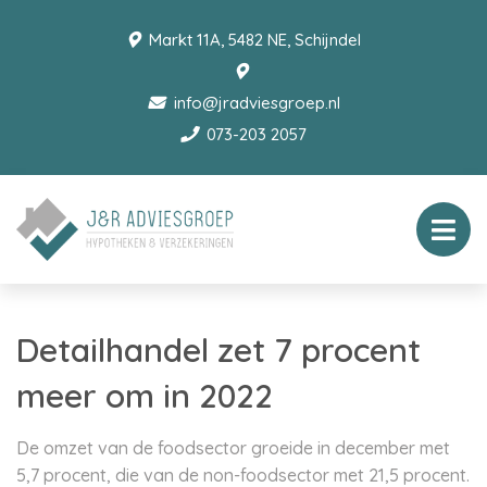
Markt 11A, 5482 NE, Schijndel
info@jradviesgroep.nl
073-203 2057
Detailhandel zet 7 procent
meer om in 2022
De omzet van de foodsector groeide in december met
5,7 procent, die van de non-foodsector met 21,5 procent.