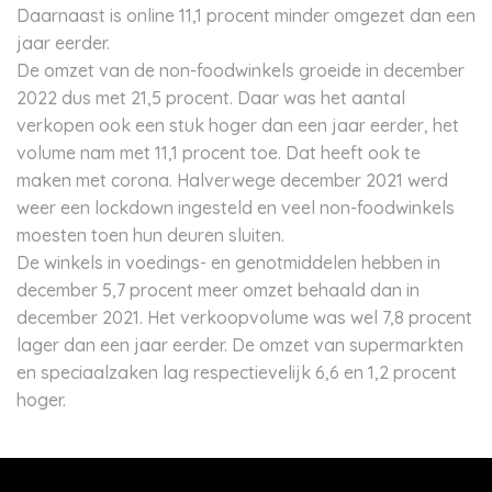
Daarnaast is online 11,1 procent minder omgezet dan een
jaar eerder.
De omzet van de non-foodwinkels groeide in december
2022 dus met 21,5 procent. Daar was het aantal
verkopen ook een stuk hoger dan een jaar eerder, het
volume nam met 11,1 procent toe. Dat heeft ook te
maken met corona. Halverwege december 2021 werd
weer een lockdown ingesteld en veel non-foodwinkels
moesten toen hun deuren sluiten.
De winkels in voedings- en genotmiddelen hebben in
december 5,7 procent meer omzet behaald dan in
december 2021. Het verkoopvolume was wel 7,8 procent
lager dan een jaar eerder. De omzet van supermarkten
en speciaalzaken lag respectievelijk 6,6 en 1,2 procent
hoger.