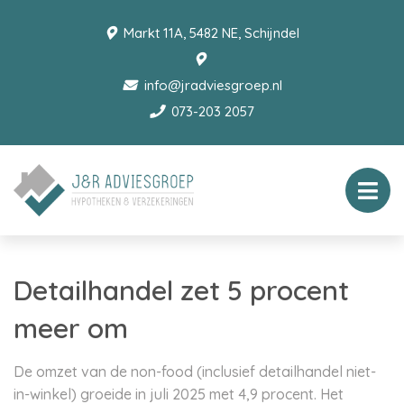
Markt 11A, 5482 NE, Schijndel
info@jradviesgroep.nl
073-203 2057
Detailhandel zet 5 procent
meer om
De omzet van de non-food (inclusief detailhandel niet-
in-winkel) groeide in juli 2025 met 4,9 procent. Het