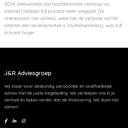
2024. Webwinkels (als hoofdactiviteit verkoop via
internet) hebben 9,8 procent meer omgezet. De
onlineomzet van winkels, waarvan de verkoop via het
internet een nevenactiviteit is (multichannelers), was 0,8
procent hoger.
J&R Adviesgroep
Wij staan voor deskundig, persoonlijk én onafhankelijk
advies met de juiste begeleiding. We verdiepen ons in je
verhaal en kijken verder dan de financiering. We doen het
sámen!