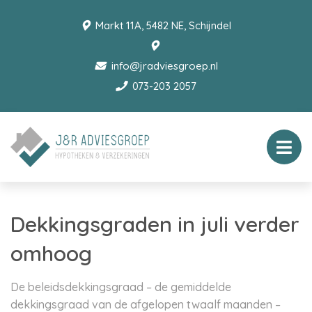
Markt 11A, 5482 NE, Schijndel
info@jradviesgroep.nl
073-203 2057
Dekkingsgraden in juli verder
omhoog
De beleidsdekkingsgraad – de gemiddelde
dekkingsgraad van de afgelopen twaalf maanden –