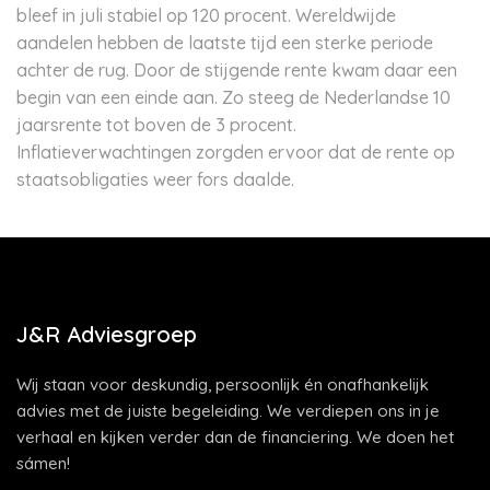
bleef in juli stabiel op 120 procent. Wereldwijde
aandelen hebben de laatste tijd een sterke periode
achter de rug. Door de stijgende rente kwam daar een
begin van een einde aan. Zo steeg de Nederlandse 10
jaarsrente tot boven de 3 procent.
Inflatieverwachtingen zorgden ervoor dat de rente op
staatsobligaties weer fors daalde.
J&R Adviesgroep
Wij staan voor deskundig, persoonlijk én onafhankelijk
advies met de juiste begeleiding. We verdiepen ons in je
verhaal en kijken verder dan de financiering. We doen het
sámen!